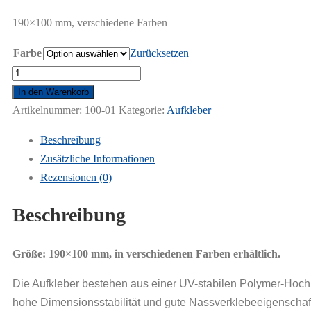
190×100 mm, verschiedene Farben
Farbe
Zurücksetzen
Agility
Aufkleber
In den Warenkorb
(M)
Artikelnummer:
100-01
Kategorie:
Aufkleber
Menge
Beschreibung
Zusätzliche Informationen
Rezensionen (0)
Beschreibung
Größe: 190×100 mm, in verschiedenen Farben erhältlich.
Die Aufkleber bestehen aus einer UV-stabilen Polymer-Hochl
hohe Dimensionsstabilität und gute Nassverklebeeigenschaf