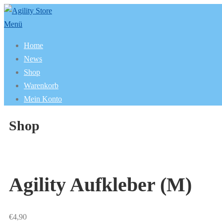
Zum
Inhalt
Menü
springen
Home
News
Shop
Warenkorb
Mein Konto
Shop
Agility Aufkleber (M)
€
4,90